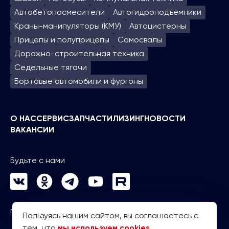
Автобетоносмесители
Автогидроподъем­ники
Краны-манипуляторы (КМУ)
Автоцистерны
Прицепы и полуприцепы
Самосвалы
Дорожно-строительная техника
Седельные тягачи
Бортовые автомобили и фургоны
О НАС
СЕРВИС
ЗАПЧАСТИ
ЛИЗИНГ
НОВОСТИ
ВАКАНСИИ
Будьте с нами
Политика конфиденциальности
Пользуясь нашим сайтом, вы соглашаетесь с
тем, что
мы используем cookies