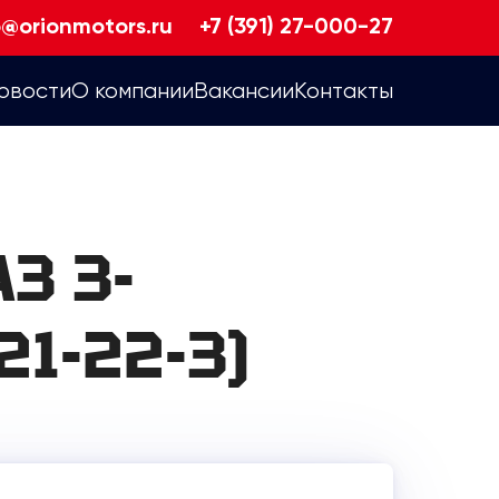
o@orionmotors.ru
+7 (391) 27-000-27
овости
О компании
Вакансии
Контакты
З 3-
21-22-3)