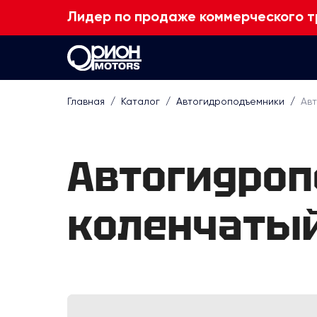
Лидер по продаже коммерческого т
Главная
/
Каталог
/
Автогидроподъем­ники
/
Ав
Автогидроп
коленчатый 