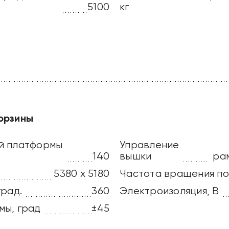
5100
кг
орзины
й платформы
Управление
140
вышки
ра
5380 х 5180
Частота вращения по
град.
360
Электроизоляция, В
мы, град
±45