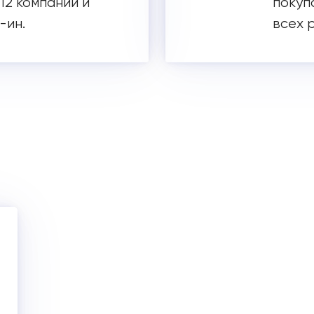
 12 компаний и
покуп
-ин.
всех 