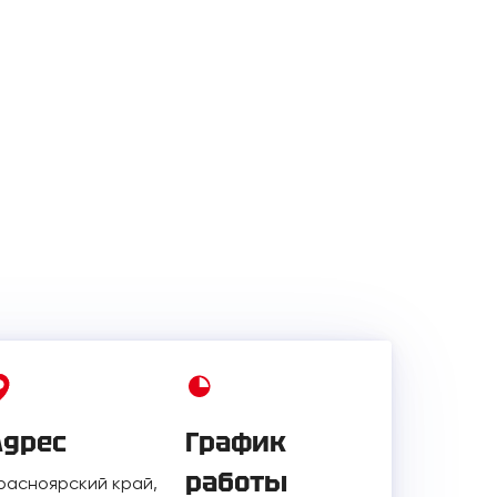
Адрес
График
работы
расноярский край,