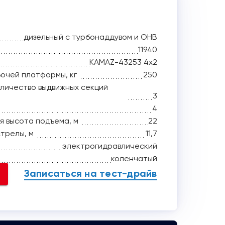
дизельный с турбонаддувом и ОНВ
11940
KAMAZ-43253 4х2
очей платформы, кг
250
оличество выдвижных секций
3
4
я высота подъема, м
22
трелы, м
11,7
электрогидравлический
коленчатый
Записаться на тест-драйв