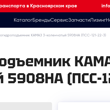
ранспорта в Красноярском крае
inf
Каталог
Бренды
Сервис
Запчасти
Лизинг
Н
тогидроподъемник КАМАЗ 3-коленчатый 5908НА (ПСС-121-22-3)
одъемник КАМА
5908НА (ПСС-1