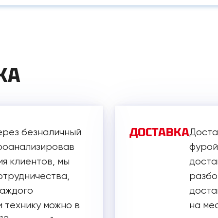
КА
ДОСТАВКА
ерез безналичный
Доста
Проанализировав
фурой
я клиентов, мы
доста
отрудничества,
разбор
каждого
достав
 технику можно в
на ме