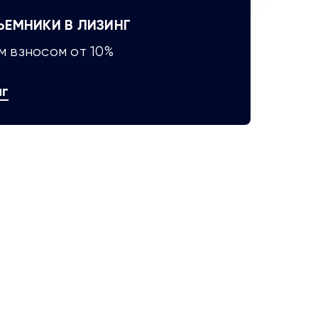
М­НИКИ В ЛИЗИНГ
 взносом от 10%
нг