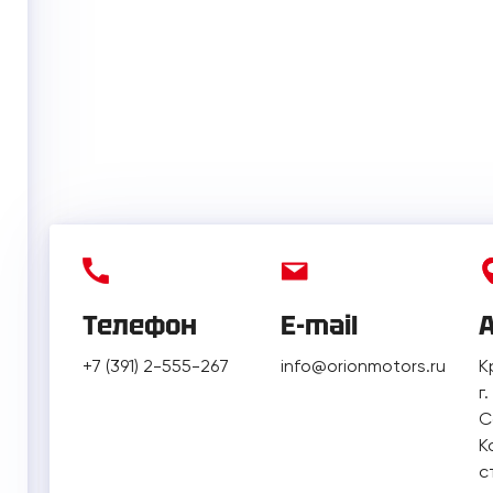
Телефон
E-mail
+7 (391) 2-555-267
info@orionmotors.ru
К
г
С
К
с