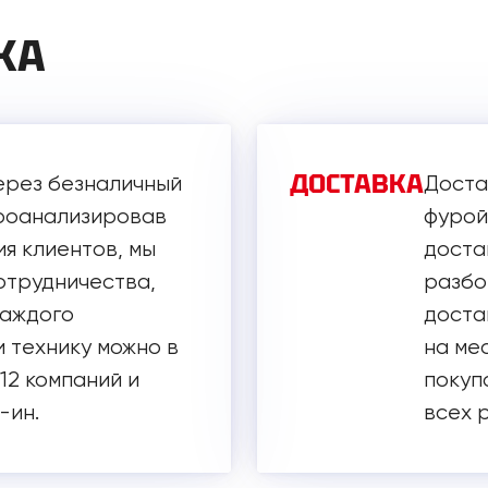
КА
ДОСТАВКА
ерез безналичный
Доста
Проанализировав
фурой
я клиентов, мы
доста
отрудничества,
разбор
каждого
достав
 технику можно в
на ме
 12 компаний и
покуп
-ин.
всех 