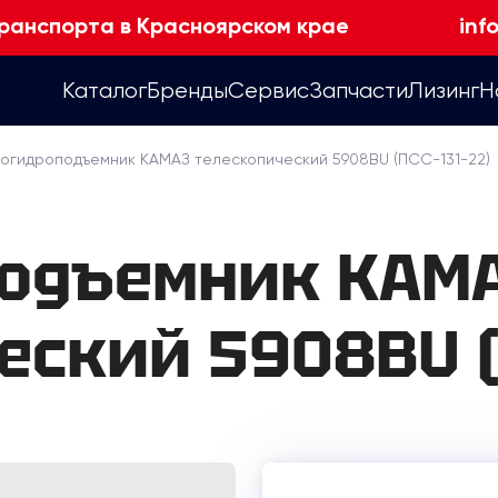
ранспорта в Красноярском крае
inf
Каталог
Бренды
Сервис
Запчасти
Лизинг
Н
тогидроподъемник КАМАЗ телескопический 5908BU (ПСС-131-22)
подъемник КАМ
еский 5908BU (