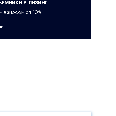
М­НИКИ В ЛИЗИНГ
 взносом от 10%
нг