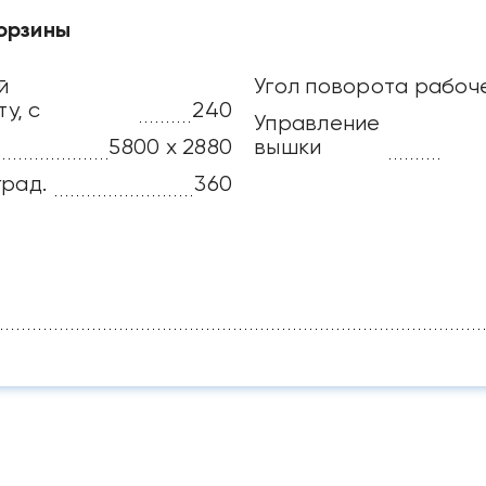
орзины
й
Угол поворота рабоч
у, с
240
Управление
5800 х 2880
вышки
град.
360