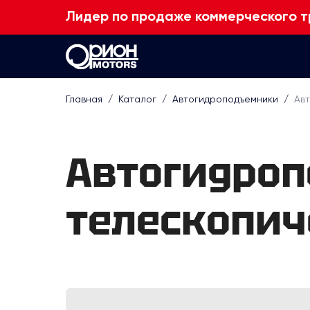
Лидер по продаже коммерческого т
Главная
/
Каталог
/
Автогидроподъем­ники
/
Ав
Автогидро
телескопич