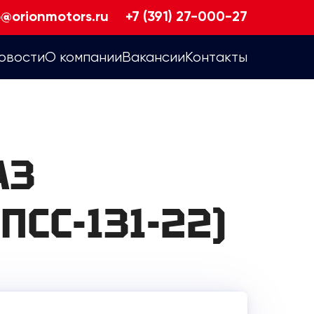
o@orionmotors.ru
+7 (391) 27-000-27
овости
О компании
Вакансии
Контакты
АЗ
ПСС-131-22)