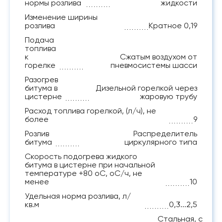
нормы розлива
жидкости
Изменение ширины
розлива
Кратное 0,19
Подача
топлива
к
Сжатым воздухом от
горелке
пневмосистемы шасси
Разогрев
битума в
Дизельной горелкой через
цистерне
жаровую трубу
Расход топлива горелкой, (л/ч), не
более
9
Розлив
Распределитель
битума
циркулярного типа
Скорость подогрева жидкого
битума в цистерне при начальной
температуре +80 оС, оС/ч, не
менее
10
Удельная норма розлива, л/
кв.м
0,3...2,5
Стальная, с