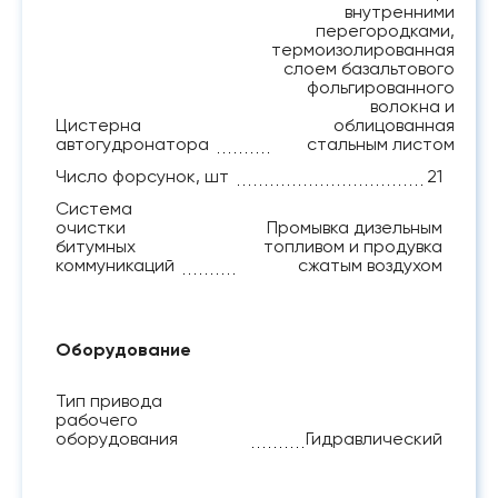
внутренними
перегородками,
термоизолированная
слоем базальтового
фольгированного
волокна и
Цистерна
облицованная
автогудронатора
стальным листом
Число форсунок, шт
21
Система
очистки
Промывка дизельным
битумных
топливом и продувка
коммуникаций
сжатым воздухом
Оборудование
Тип привода
рабочего
оборудования
Гидравлический