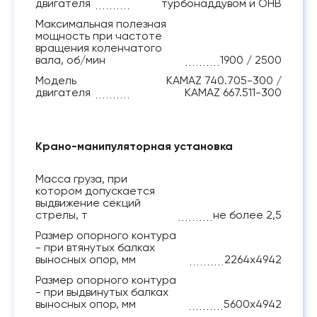
двигателя
турбонаддувом и ОНВ
Максимальная полезная
мощность при частоте
вращения коленчатого
вала, об/мин
1900 / 2500
Модель
КАМАZ 740.705-300 /
двигателя
КАМАZ 667.511-300
Крано-манипуляторная установка
Масса груза, при
котором допускается
выдвижение секций
стрелы, т
не более 2,5
Размер опорного контура
- при втянутых балках
выносных опор, мм
2264х4942
Размер опорного контура
- при выдвинутых балках
выносных опор, мм
5600х4942