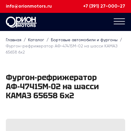
info@orionmotors.ru
+7 (391) 27-000-27
Главная
/
Каталог
/
Бортовые автомобили и фургоны
/
Фургон-рефрижератор АФ-47415М-02 на шасси КАМАЗ
65658 6х2
Фургон-рефрижератор
АФ-47415М-02 на шасси
КАМАЗ 65658 6х2