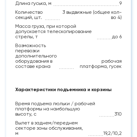
Длина гуська, м
9
Количество
3 выдвижные (общее кол-
секций, шт.
во 4)
Масса груза, при которой
допускается телескопирование
стрелы, т
до 6
Возможность
перевозки
дополнительного
оборудования в
рабочая
составе крана
платформа, гусек
Характеристики подъемника и корзины
Время подъема люльки / рабочей
платформы на наибольшую
высоту, с
310
Вылет в заднем/переднем
секторе зоны обслуживания,
м
19,2/10,2