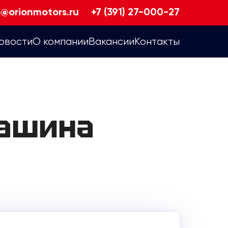
o@orionmotors.ru
+7 (391) 27-000-27
овости
О компании
Вакансии
Контакты
машина