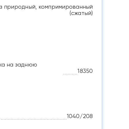
аз природный, компримированный
(сжатый)
зка на заднюю
18350
1040/208