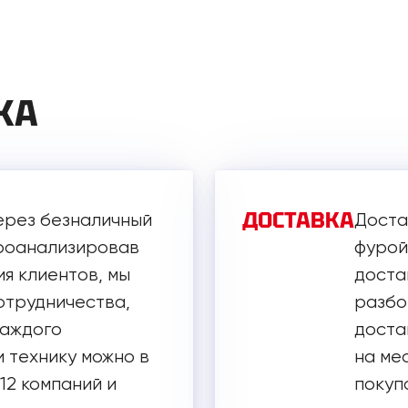
КА
ДОСТАВКА
ерез безналичный
Доста
Проанализировав
фурой
я клиентов, мы
доста
отрудничества,
разбор
каждого
достав
 технику можно в
на ме
 12 компаний и
покуп