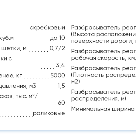
скребковый
Разбрасыватель реа
(Высота расположени
куб.м
до 10
поверхности дороги, 
щетки, м
0,7/2
Разбрасыватель реаг
рабочая скорость, км
ки с
3,4
Разбрасыватель реа
(Плотность распреде
нее, кг
5000
м2)
давления, м3
1,5
Разбрасыватель реаг
кая, тыс. м²/
распределения, м)
60
Минимальная ширина у
роликовые