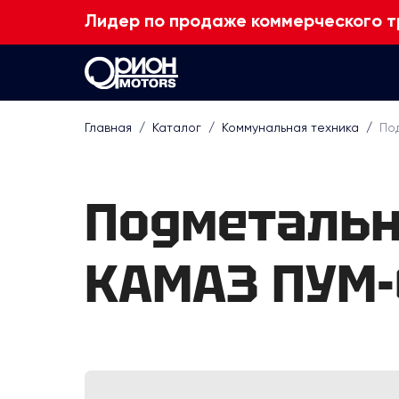
Лидер по продаже коммерческого т
Главная
/
Каталог
/
Коммунальная техника
/
По
Подметальн
КАМАЗ ПУМ-