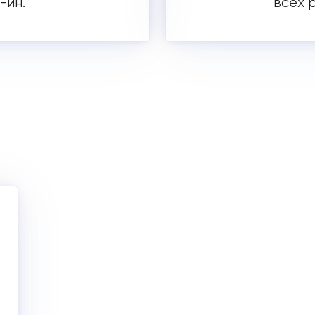
-ин.
всех 