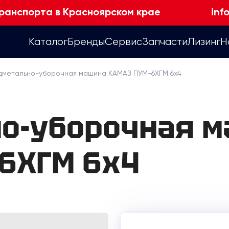
ранспорта в Красноярском крае
inf
Каталог
Бренды
Сервис
Запчасти
Лизинг
Н
дметально-уборочная машина КАМАЗ ПУМ-6ХГМ 6х4
о-уборочная 
6ХГМ 6х4