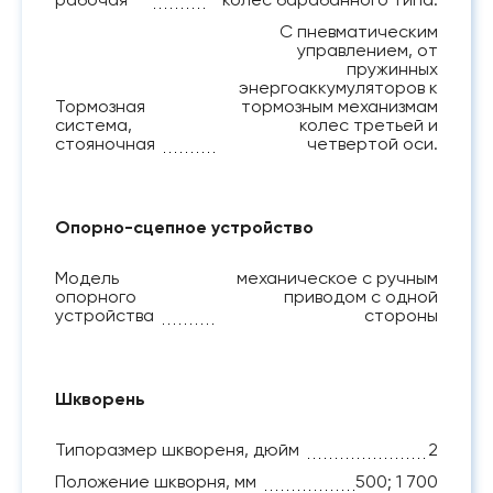
С пневматическим
управлением, от
пружинных
энергоаккумуляторов к
Тормозная
тормозным механизмам
система,
колес третьей и
стояночная
четвертой оси.
Опорно-сцепное устройство
Модель
механическое с ручным
опорного
приводом с одной
устройства
стороны
Шкворень
Типоразмер шквореня, дюйм
2
Положение шкворня, мм
500; 1 700