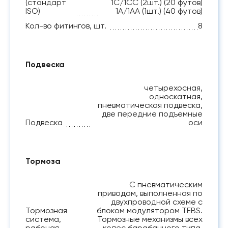
(стандарт
1C/1CC (2шт.) (20 футов)
ISO)
1A/1AA (1шт.) (40 футов)
Кол-во фитингов, шт.
8
Подвеска
четырехосная,
односкатная,
пневматическая подвеска,
две передние подъемные
Подвеска
оси
Тормоза
С пневматическим
приводом, выполненная по
двухпроводной схеме с
Тормозная
блоком модулятором TEBS.
система,
Тормозные механизмы всех
рабочая
колес барабанного типа.