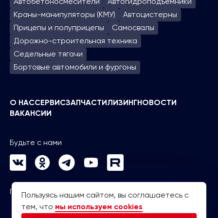
Автобетоносмесители
Автогидроподъем­ники
Краны-манипуляторы (КМУ)
Автоцистерны
Прицепы и полуприцепы
Самосвалы
Дорожно-строительная техника
Седельные тягачи
Бортовые автомобили и фургоны
О НАС
СЕРВИС
ЗАПЧАСТИ
ЛИЗИНГ
НОВОСТИ
ВАКАНСИИ
Будьте с нами
Политика конфиденциальности
Пользуясь нашим сайтом, вы соглашаетесь с
тем, что
мы используем cookies