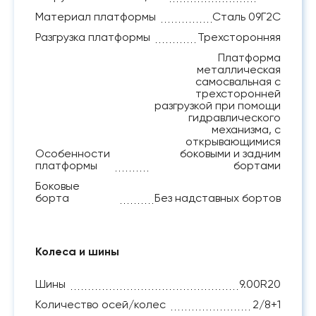
Материал платформы
Сталь 09Г2С
Разгрузка платформы
Трехсторонняя
Платформа
металлическая
самосвальная с
трехсторонней
разгрузкой при помощи
гидравлического
механизма, с
открывающимися
Особенности
боковыми и задним
платформы
бортами
Боковые
борта
Без надставных бортов
Колеса и шины
Шины
9.00R20
Количество осей/колес
2/8+1