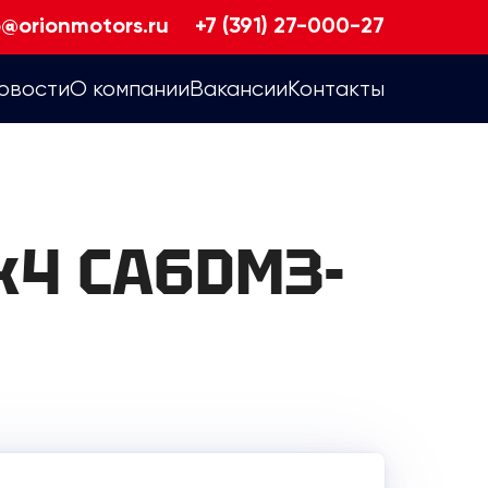
o@orionmotors.ru
+7 (391) 27-000-27
овости
О компании
Вакансии
Контакты
x4 CA6DM3-