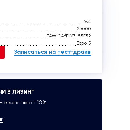
6x4
25000
FAW CA6DM3-55E52
Евро 5
Записаться на тест-драйв
ЧИ В ЛИЗИНГ
 взносом от 10%
нг