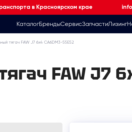
ранспорта в Красноярском крае
inf
Каталог
Бренды
Сервис
Запчасти
Лизинг
Н
ный тягач FAW J7 6x4 CA6DM3-55E52
тягач FAW J7 6