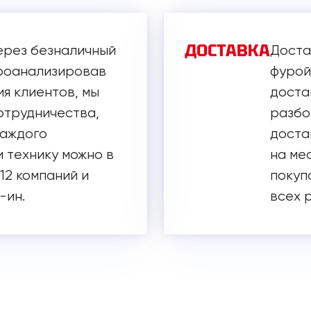
ДОСТАВКА
ерез безналичный
Доста
Проанализировав
фурой
я клиентов, мы
доста
отрудничества,
разбор
каждого
достав
 технику можно в
на ме
 12 компаний и
покуп
-ин.
всех 