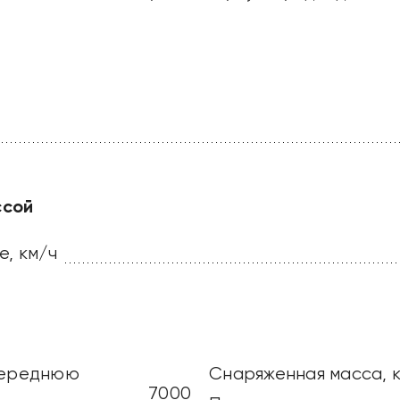
ссой
е, км/ч
 переднюю
Снаряженная масса, к
7000