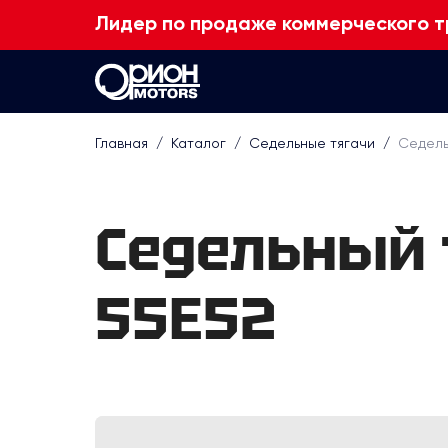
Лидер по продаже коммерческого т
Главная
/
Каталог
/
Седельные тягачи
/
Седель
Седельный 
55E52