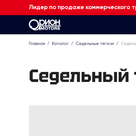
Лидер по продаже коммерческого т
Главная
/
Каталог
/
Седельные тягачи
/
Седель
Седельный 