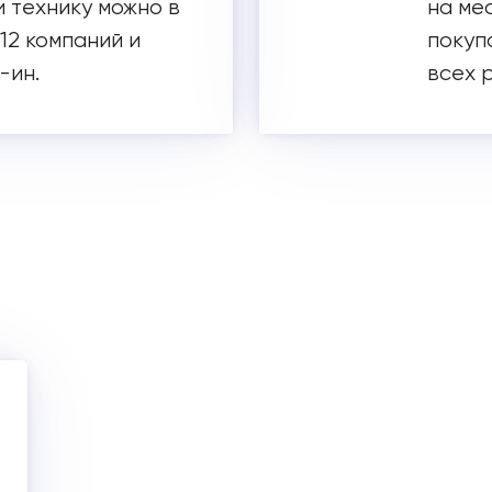
 технику можно в
на ме
 12 компаний и
покуп
-ин.
всех 