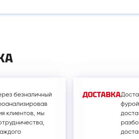
КА
ДОСТАВКА
ерез безналичный
Доста
Проанализировав
фурой
я клиентов, мы
доста
отрудничества,
разбор
каждого
достав