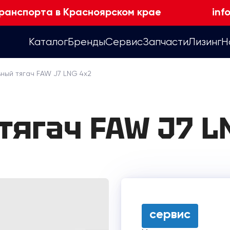
ранспорта в Красноярском крае
inf
Каталог
Бренды
Сервис
Запчасти
Лизинг
Н
ный тягач FAW J7 LNG 4х2
тягач FAW J7 L
сервис