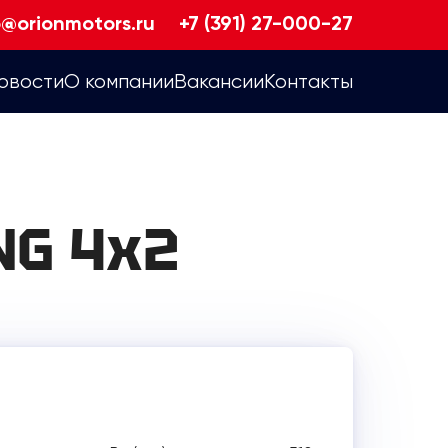
o@orionmotors.ru
+7 (391) 27-000-27
овости
О компании
Вакансии
Контакты
NG 4х2