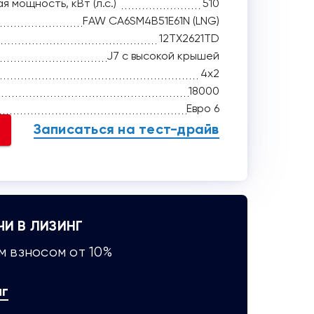
 мощность, кВт (л.с.)
510
FAW CA6SM4B51E61N (LNG)
12TX2621TD
J7 с высокой крышей
4x2
18000
Евро 6
Записаться на тест-драйв
ЧИ В ЛИЗИНГ
 взносом от 10%
нг