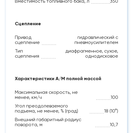
Вместимость топливного бака, л
350
Сцепление
Привод
гидравлический с
сцепление
пневмоусилителем
Тип
диафрагменное, сухое,
сцепления
однодисковое
Характеристики А/М полной массой
Максимальная скорость, не
менее, км/ч
100
Угол преодолеваемого
подъема, не менее, % (град)
18 (10°)
Внешний габаритный радиус
поворота, м
10,7