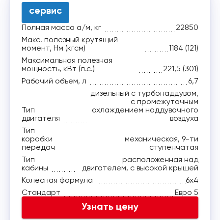
сервис
Полная масса а/м, кг
22850
Макс. полезный крутящий
момент, Нм (кгсм)
1184 (121)
Максимальная полезная
мощность, кВт (л.с.)
221,5 (301)
Рабочий объем, л
6,7
дизельный с турбонаддувом,
с промежуточным
Тип
охлаждением наддувочного
двигателя
воздуха
Тип
коробки
механическая, 9-ти
передач
ступенчатая
Тип
расположенная над
кабины
двигателем, с высокой крышей
Колесная формула
6x4
Стандарт
Евро 5
Узнать цену