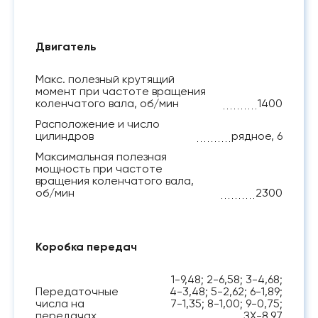
Двигатель
Макс. полезный крутящий
момент при частоте вращения
коленчатого вала, об/мин
1400
Расположение и число
цилиндров
рядное, 6
Максимальная полезная
мощность при частоте
вращения коленчатого вала,
об/мин
2300
Коробка передач
1-9,48; 2-6,58; 3-4,68;
Передаточные
4-3,48; 5-2,62; 6-1,89;
числа на
7-1,35; 8-1,00; 9-0,75;
передачах
ЗХ-8,97