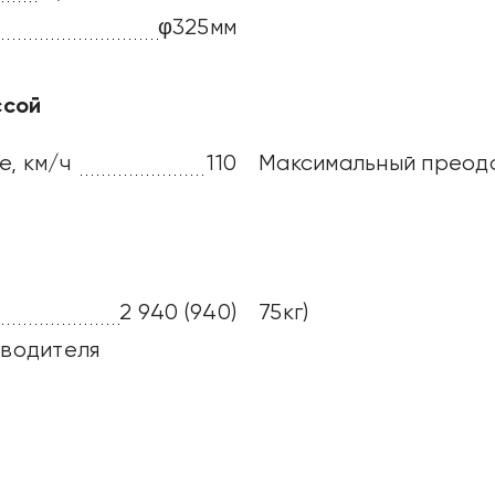
φ325мм
ссой
е, км/ч
110
Максимальный преодо
2 940 (940)
75кг)
 водителя