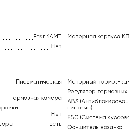
Fast 6AMT
Материал корпуса К
)
Нет
Пневматическая
Моторный тормоз-за
Регулятор тормозных 
Тормозная камера
ABS (Антиблокировоч
ировки
система)
Нет
ESC (Система курсов
азора
Есть
Осушитель воздуха