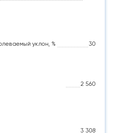
леваемый уклон, %
30
2 560
3 308