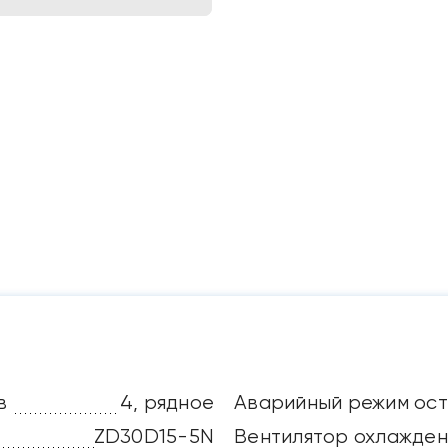
в
4, рядное
Аварийный режим ос
ZD30D15-5N
Вентилятор охлаждени