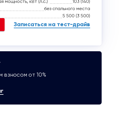
 мощность, кВт (л.с.)
103 (140)
без спального места
5 500 (3 500)
Записаться на тест-драйв
Г
 взносом от 10%
нг