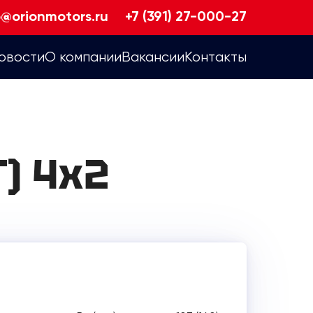
o@orionmotors.ru
+7 (391) 27-000-27
овости
О компании
Вакансии
Контакты
) 4х2