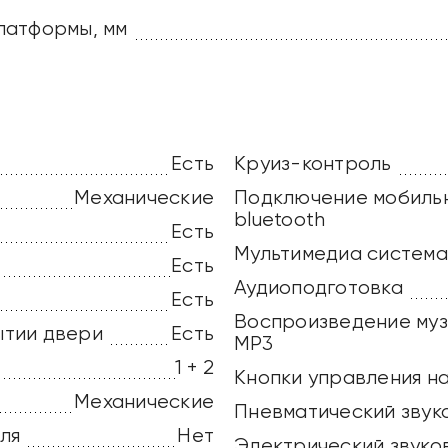
латформы, мм
Есть
Круиз-контроль
Механические
Подключение мобильн
bluetooth
Есть
Мультимедиа система
Есть
Аудиоподготовка
Есть
Воспроизведение муз
ытии двери
Есть
MP3
1 + 2
Кнопки управления на
Механические
Пневматический звук
ля
Нет
Электрический звуко