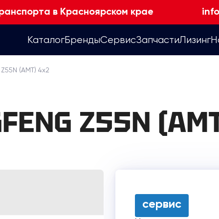
ранспорта в Красноярском крае
inf
Каталог
Бренды
Сервис
Запчасти
Лизинг
Н
55N (AMT) 4х2
FENG Z55N (AMT
сервис