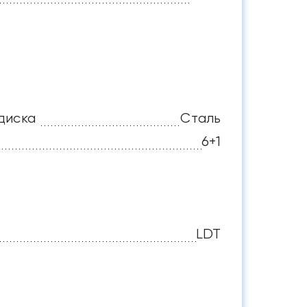
диска
Сталь
6+1
LDT