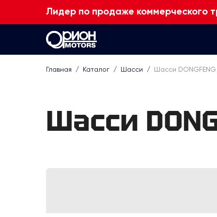
Лидер по продаже коммерческого т
Главная
/
Каталог
/
Шасси
/
Шасси DONGFENG Z
Шасси DONG