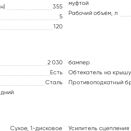
муфтой
н)
355
Рабочий объём, л
5
120
2 030
бампер
Есть
Обтекатель на крышу
Сталь
Противоподкатный б
едний
Сухое, 1-дисковое
Усилитель сцепления