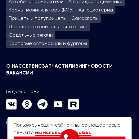
Автобетоносмесители
Автогидроподъем­ники
Краны-манипуляторы (КМУ)
Автоцистерны
Прицепы и полуприцепы
Самосвалы
Дорожно-строительная техника
Седельные тягачи
Бортовые автомобили и фургоны
О НАС
СЕРВИС
ЗАПЧАСТИ
ЛИЗИНГ
НОВОСТИ
ВАКАНСИИ
Будьте с нами
Политика конфиденциальности
Пользуясь нашим сайтом, вы соглашаетесь с
тем, что
мы используем cookies