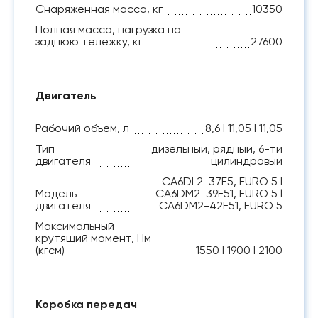
Снаряженная масса, кг
10350
Полная масса, нагрузка на
заднюю тележку, кг
27600
Двигатель
Рабочий объем, л
8,6 l 11,05 l 11,05
Тип
дизельный, рядный, 6-ти
двигателя
цилиндровый
CA6DL2-37E5, EURO 5 l
Модель
CA6DM2-39E51, EURO 5 l
двигателя
CA6DM2-42E51, EURO 5
Максимальный
крутящий момент, Нм
(кгсм)
1550 l 1900 l 2100
Коробка передач