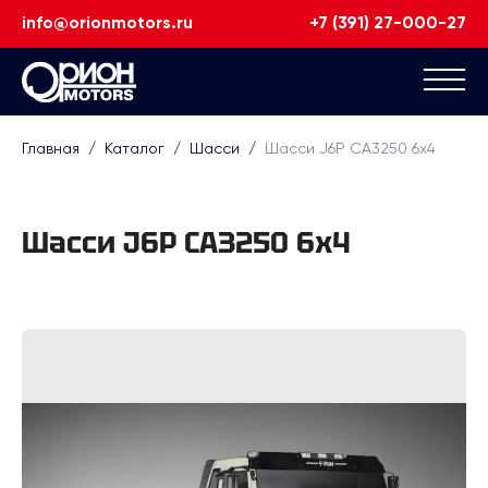
info@orionmotors.ru
+7 (391) 27-000-27
Главная
/
Каталог
/
Шасси
/
Шасси J6P CA3250 6х4
Шасси J6P CA3250 6х4