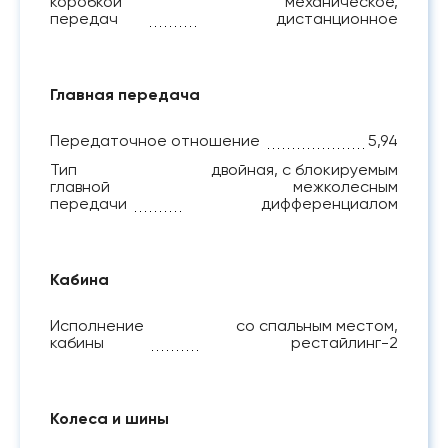
коробкой
механическое,
передач
дистанционное
Главная передача
Передаточное отношение
5,94
Тип
двойная, с блокируемым
главной
межколесным
передачи
дифференциалом
Кабина
Исполнение
со спальным местом,
кабины
рестайлинг-2
Колеса и шины