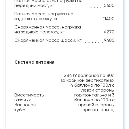
Полная масса а/м, нагрузка на
передний мост, кг
5600
Полная масса, нагрузка на
заднюю тележку, кг
11400
Снаряженная масса, нагрузка
на заднюю тележку, кг
4270
Снаряженная масса шасси, кг
9480
Система питания
284 (9 баллонов по 80л
за кабиной вертикально,
4 баллона по 100л с
левой стороны
Вместимость
горизонтально и 3
газовых
баллона по 100л с
баллонов,
правой стороны
куб.м
горизонтально)