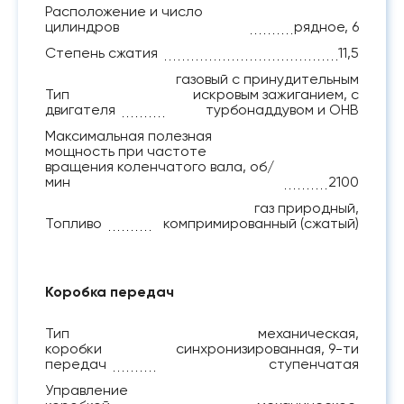
Расположение и число
цилиндров
рядное, 6
Степень сжатия
11,5
газовый с принудительным
Тип
искровым зажиганием, с
двигателя
турбонаддувом и ОНВ
Максимальная полезная
мощность при частоте
вращения коленчатого вала, об/
мин
2100
газ природный,
Топливо
компримированный (сжатый)
Коробка передач
Тип
механическая,
коробки
синхронизированная, 9-ти
передач
ступенчатая
Управление